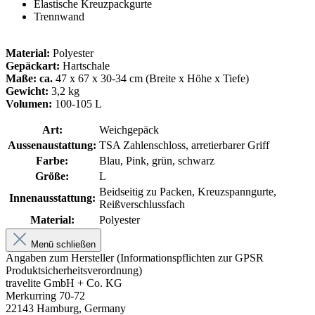
Elastische Kreuzpackgurte
Trennwand
Material:
Polyester
Gepäckart:
Hartschale
Maße: ca.
47 x 67 x 30-34 cm (Breite x Höhe x Tiefe)
Gewicht:
3,2 kg
Volumen:
100-105 L
Art:
Weichgepäck
Aussenaustattung:
TSA Zahlenschloss, arretierbarer Griff
Farbe:
Blau, Pink, grün, schwarz
Größe:
L
Beidseitig zu Packen, Kreuzspanngurte,
Innenausstattung:
Reißverschlussfach
Material:
Polyester
Menü schließen
Angaben zum Hersteller (Informationspflichten zur GPSR
Produktsicherheitsverordnung)
travelite GmbH + Co. KG
Merkurring 70-72
22143 Hamburg, Germany