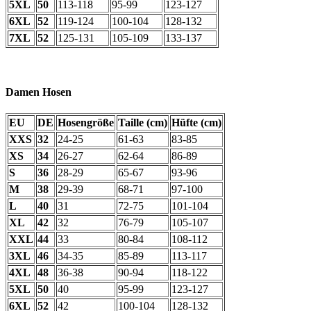
5XL
50
113-118
95-99
123-127
6XL
52
119-124
100-104
128-132
7XL
52
125-131
105-109
133-137
Damen Hosen
EU
DE
Hosengröße
Taille (cm)
Hüfte (cm)
XXS
32
24-25
61-63
83-85
XS
34
26-27
62-64
86-89
S
36
28-29
65-67
93-96
M
38
29-39
68-71
97-100
L
40
31
72-75
101-104
XL
42
32
76-79
105-107
XXL
44
33
80-84
108-112
3XL
46
34-35
85-89
113-117
4XL
48
36-38
90-94
118-122
5XL
50
40
95-99
123-127
6XL
52
42
100-104
128-132