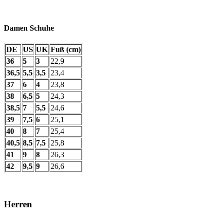
Damen Schuhe
DE
US
UK
Fuß (cm)
36
5
3
22,9
36,5
5,5
3,5
23,4
37
6
4
23,8
38
6,5
5
24,3
38,5
7
5,5
24,6
39
7,5
6
25,1
40
8
7
25,4
40,5
8,5
7,5
25,8
41
9
8
26,3
42
9,5
9
26,6
Herren