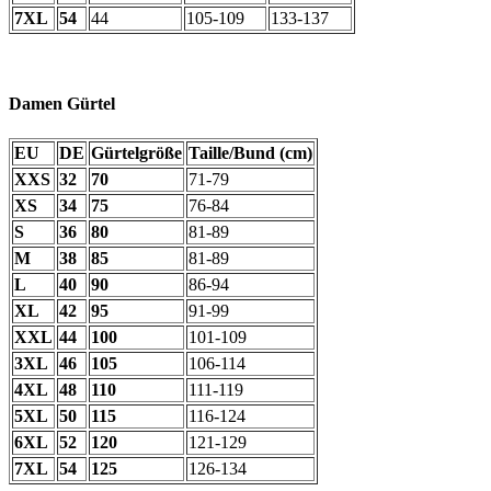
7XL
54
44
105-109
133-137
Damen Gürtel
EU
DE
Gürtelgröße
Taille/Bund (cm)
XXS
32
70
71-79
XS
34
75
76-84
S
36
80
81-89
M
38
85
81-89
L
40
90
86-94
XL
42
95
91-99
XXL
44
100
101-109
3XL
46
105
106-114
4XL
48
110
111-119
5XL
50
115
116-124
6XL
52
120
121-129
7XL
54
125
126-134