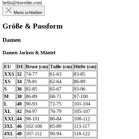
hello@travelite.com
Menü schließen
Größe & Passform
Damen
Damen Jacken & Mäntel
EU
DE
Brust (cm)
Taille (cm)
Hüfte (cm)
XXS
32
74-77
61-63
83-85
XS
34
78-81
62-64
86-89
S
36
82-85
65-67
93-96
M
38
86-89
68-71
97-100
L
40
90-93
72-75
101-104
XL
42
94-97
76-79
105-107
XXL
44
98-101
80-84
108-112
3XL
46
102-106
85-89
113-117
4XL
48
107-112
90-94
118-122