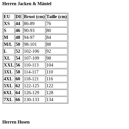
Herren Jacken & Mäntel
EU
DE
Brust (cm)
Taille (cm)
XS
44
86-89
76
S
46
90-93
80
M
48
94-97
84
M/L
50
98-101
88
L
52
102-106
92
XL
54
107-109
98
XXL
56
110-113
104
3XL
58
114-117
110
4XL
60
118-121
116
5XL
62
122-125
122
6XL
64
126-129
128
7XL
66
130-133
134
Herren Hosen