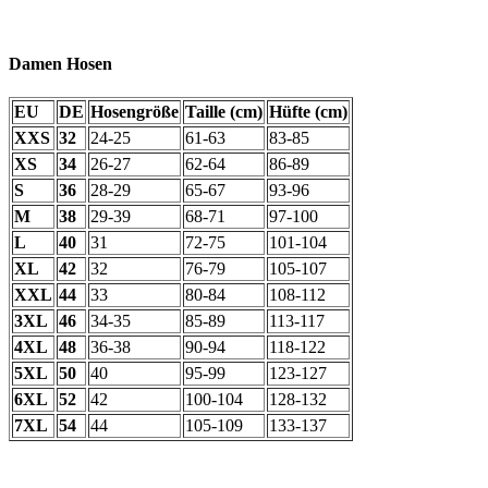
Damen Hosen
EU
DE
Hosengröße
Taille (cm)
Hüfte (cm)
XXS
32
24-25
61-63
83-85
XS
34
26-27
62-64
86-89
S
36
28-29
65-67
93-96
M
38
29-39
68-71
97-100
L
40
31
72-75
101-104
XL
42
32
76-79
105-107
XXL
44
33
80-84
108-112
3XL
46
34-35
85-89
113-117
4XL
48
36-38
90-94
118-122
5XL
50
40
95-99
123-127
6XL
52
42
100-104
128-132
7XL
54
44
105-109
133-137