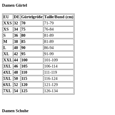
Damen Gürtel
EU
DE
Gürtelgröße
Taille/Bund (cm)
XXS
32
70
71-79
XS
34
75
76-84
S
36
80
81-89
M
38
85
81-89
L
40
90
86-94
XL
42
95
91-99
XXL
44
100
101-109
3XL
46
105
106-114
4XL
48
110
111-119
5XL
50
115
116-124
6XL
52
120
121-129
7XL
54
125
126-134
Damen Schuhe