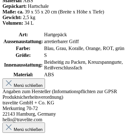
Material:
ABS
Gepäckart:
Hartschale
Maße: ca.
39 x 55 x 20 cm (Breite x Höhe x Tiefe)
Gewicht:
2,5 kg
Volumen:
34 L
Art:
Hartgepäck
Aussenaustattung:
arretierbarer Griff
Farbe:
Blau, Grau, Koralle, Orange, ROT, grün
Größe:
S
Beidseitig zu Packen, Kreuzspanngurte,
Innenausstattung:
Reißverschlussfach
Material:
ABS
Menü schließen
Angaben zum Hersteller (Informationspflichten zur GPSR
Produktsicherheitsverordnung)
travelite GmbH + Co. KG
Merkurring 70-72
22143 Hamburg, Germany
hello@travelite.com
Menü schließen