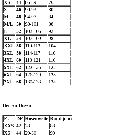
XS
44
86-89
76
S
46
90-93
80
M
48
94-97
84
M/L
50
98-101
88
L
52
102-106
92
XL
54
107-109
98
XXL
56
110-113
104
3XL
58
114-117
110
4XL
60
118-121
116
5XL
62
122-125
122
6XL
64
126-129
128
7XL
66
130-133
134
Herren Hosen
EU
DE
Hosenweite
Bund (cm)
XXS
42
28
88
XS
44
29-30
90