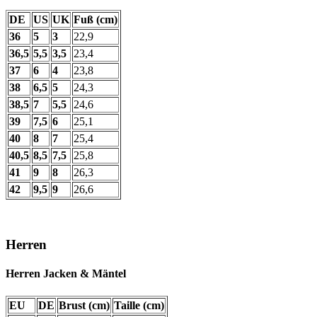
DE
US
UK
Fuß (cm)
36
5
3
22,9
36,5
5,5
3,5
23,4
37
6
4
23,8
38
6,5
5
24,3
38,5
7
5,5
24,6
39
7,5
6
25,1
40
8
7
25,4
40,5
8,5
7,5
25,8
41
9
8
26,3
42
9,5
9
26,6
Herren
Herren Jacken & Mäntel
EU
DE
Brust (cm)
Taille (cm)