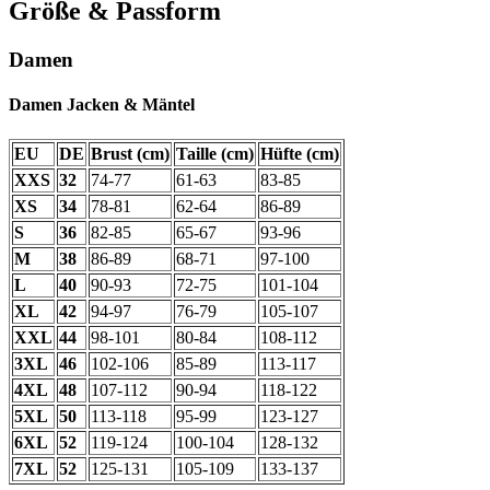
Größe & Passform
Damen
Damen Jacken & Mäntel
EU
DE
Brust (cm)
Taille (cm)
Hüfte (cm)
XXS
32
74-77
61-63
83-85
XS
34
78-81
62-64
86-89
S
36
82-85
65-67
93-96
M
38
86-89
68-71
97-100
L
40
90-93
72-75
101-104
XL
42
94-97
76-79
105-107
XXL
44
98-101
80-84
108-112
3XL
46
102-106
85-89
113-117
4XL
48
107-112
90-94
118-122
5XL
50
113-118
95-99
123-127
6XL
52
119-124
100-104
128-132
7XL
52
125-131
105-109
133-137