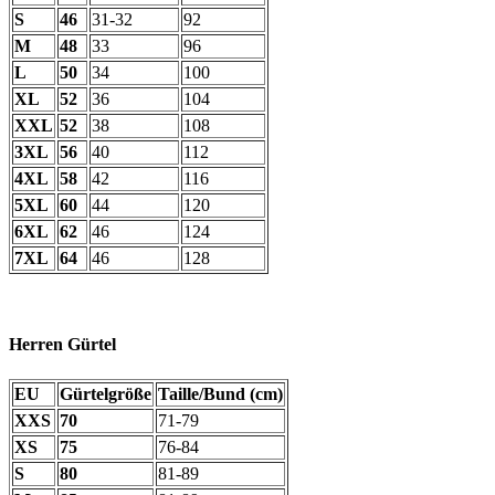
S
46
31-32
92
M
48
33
96
L
50
34
100
XL
52
36
104
XXL
52
38
108
3XL
56
40
112
4XL
58
42
116
5XL
60
44
120
6XL
62
46
124
7XL
64
46
128
Herren Gürtel
EU
Gürtelgröße
Taille/Bund (cm)
XXS
70
71-79
XS
75
76-84
S
80
81-89