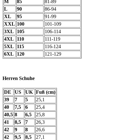
M
85
81-89
L
90
86-94
XL
95
91-99
XXL
100
101-109
3XL
105
106-114
4XL
110
111-119
5XL
115
116-124
6XL
120
121-129
Herren Schuhe
DE
US
UK
Fuß (cm)
39
7
5
25,1
40
7,5
6
25,4
40,5
8
6,5
25,8
41
8,5
7
26,3
42
9
8
26,6
42
9,5
8,5
27,1