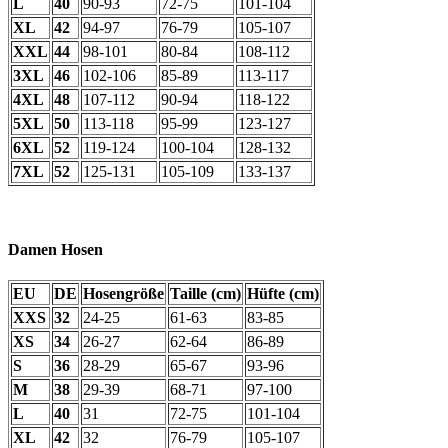
L
40
90-93
72-75
101-104
XL
42
94-97
76-79
105-107
XXL
44
98-101
80-84
108-112
3XL
46
102-106
85-89
113-117
4XL
48
107-112
90-94
118-122
5XL
50
113-118
95-99
123-127
6XL
52
119-124
100-104
128-132
7XL
52
125-131
105-109
133-137
Damen Hosen
EU
DE
Hosengröße
Taille (cm)
Hüfte (cm)
XXS
32
24-25
61-63
83-85
XS
34
26-27
62-64
86-89
S
36
28-29
65-67
93-96
M
38
29-39
68-71
97-100
L
40
31
72-75
101-104
XL
42
32
76-79
105-107