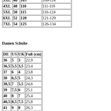
3XL
46
105
106-114
4XL
48
110
111-119
5XL
50
115
116-124
6XL
52
120
121-129
7XL
54
125
126-134
Damen Schuhe
DE
US
UK
Fuß (cm)
36
5
3
22,9
36,5
5,5
3,5
23,4
37
6
4
23,8
38
6,5
5
24,3
38,5
7
5,5
24,6
39
7,5
6
25,1
40
8
7
25,4
40,5
8,5
7,5
25,8
41
9
8
26,3