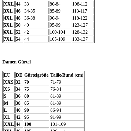
XXL
44
33
80-84
108-112
3XL
46
34-35
85-89
113-117
4XL
48
36-38
90-94
118-122
5XL
50
40
95-99
123-127
6XL
52
42
100-104
128-132
7XL
54
44
105-109
133-137
Damen Gürtel
EU
DE
Gürtelgröße
Taille/Bund (cm)
XXS
32
70
71-79
XS
34
75
76-84
S
36
80
81-89
M
38
85
81-89
L
40
90
86-94
XL
42
95
91-99
XXL
44
100
101-109