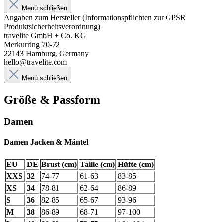
Menü schließen
Angaben zum Hersteller (Informationspflichten zur GPSR
Produktsicherheitsverordnung)
travelite GmbH + Co. KG
Merkurring 70-72
22143 Hamburg, Germany
hello@travelite.com
Menü schließen
Größe & Passform
Damen
Damen Jacken & Mäntel
EU
DE
Brust (cm)
Taille (cm)
Hüfte (cm)
XXS
32
74-77
61-63
83-85
XS
34
78-81
62-64
86-89
S
36
82-85
65-67
93-96
M
38
86-89
68-71
97-100