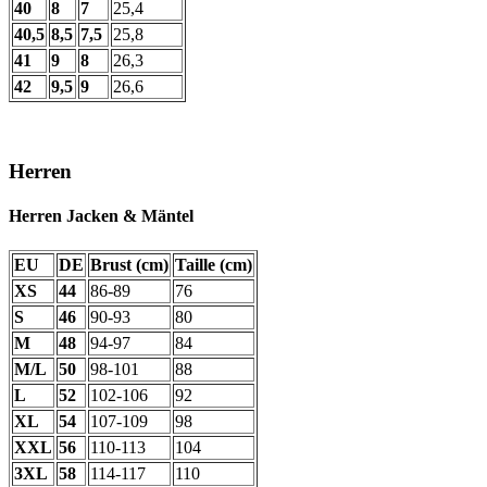
40
8
7
25,4
40,5
8,5
7,5
25,8
41
9
8
26,3
42
9,5
9
26,6
Herren
Herren Jacken & Mäntel
EU
DE
Brust (cm)
Taille (cm)
XS
44
86-89
76
S
46
90-93
80
M
48
94-97
84
M/L
50
98-101
88
L
52
102-106
92
XL
54
107-109
98
XXL
56
110-113
104
3XL
58
114-117
110