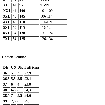
XL
42
95
91-99
XXL
44
100
101-109
3XL
46
105
106-114
4XL
48
110
111-119
5XL
50
115
116-124
6XL
52
120
121-129
7XL
54
125
126-134
Damen Schuhe
DE
US
UK
Fuß (cm)
36
5
3
22,9
36,5
5,5
3,5
23,4
37
6
4
23,8
38
6,5
5
24,3
38,5
7
5,5
24,6
39
7,5
6
25,1