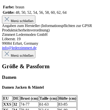
Farbe:
braun
Größe:
48, 50, 52, 54, 56, 58, 60, 62, 64
Menü schließen
Angaben zum Hersteller (Informationspflichten zur GPSR
Produktsicherheitsverordnung)
Zimmert Ledermoden GmbH
Löberstr. 19
99084 Erfurt, Germany
info@lederzimmert.de
Menü schließen
Größe & Passform
Damen
Damen Jacken & Mäntel
EU
DE
Brust (cm)
Taille (cm)
Hüfte (cm)
XXS
32
74-77
61-63
83-85