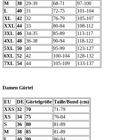
M
38
29-39
68-71
97-100
L
40
31
72-75
101-104
XL
42
32
76-79
105-107
XXL
44
33
80-84
108-112
3XL
46
34-35
85-89
113-117
4XL
48
36-38
90-94
118-122
5XL
50
40
95-99
123-127
6XL
52
42
100-104
128-132
7XL
54
44
105-109
133-137
Damen Gürtel
EU
DE
Gürtelgröße
Taille/Bund (cm)
XXS
32
70
71-79
XS
34
75
76-84
S
36
80
81-89
M
38
85
81-89
L
40
90
86-94