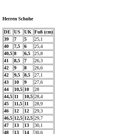
Herren Schuhe
DE
US
UK
Fuß (cm)
39
7
5
25,1
40
7,5
6
25,4
40,5
8
6,5
25,8
41
8,5
7
26,3
42
9
8
26,6
42
9,5
8,5
27,1
43
10
9
27,6
44
10,5
10
28
44,5
11
10,5
28,4
45
11,5
11
28,9
46
12
12
29,3
46,5
12,5
12,5
29,7
47
13
13
30,1
48
13
14
30,6