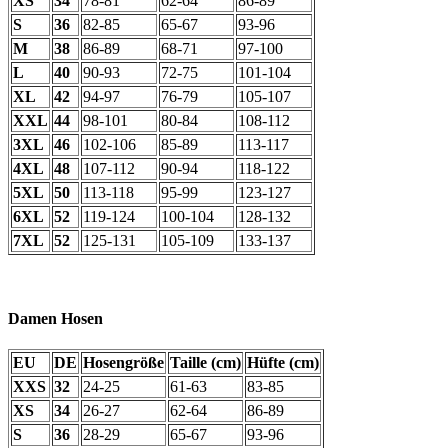
XS
34
78-81
62-64
86-89
S
36
82-85
65-67
93-96
M
38
86-89
68-71
97-100
L
40
90-93
72-75
101-104
XL
42
94-97
76-79
105-107
XXL
44
98-101
80-84
108-112
3XL
46
102-106
85-89
113-117
4XL
48
107-112
90-94
118-122
5XL
50
113-118
95-99
123-127
6XL
52
119-124
100-104
128-132
7XL
52
125-131
105-109
133-137
Damen Hosen
EU
DE
Hosengröße
Taille (cm)
Hüfte (cm)
XXS
32
24-25
61-63
83-85
XS
34
26-27
62-64
86-89
S
36
28-29
65-67
93-96