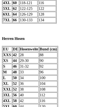
4XL
60
118-121
116
5XL
62
122-125
122
6XL
64
126-129
128
7XL
66
130-133
134
Herren Hosen
EU
DE
Hosenweite
Bund (cm)
XXS
42
28
88
XS
44
29-30
90
S
46
31-32
92
M
48
33
96
L
50
34
100
XL
52
36
104
XXL
52
38
108
3XL
56
40
112
4XL
58
42
116
5XL
60
44
120