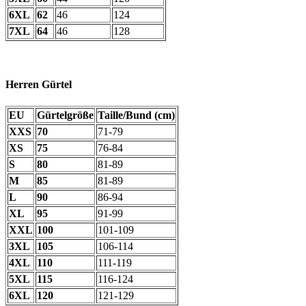
6XL
62
46
124
7XL
64
46
128
Herren Gürtel
EU
Gürtelgröße
Taille/Bund (cm)
XXS
70
71-79
XS
75
76-84
S
80
81-89
M
85
81-89
L
90
86-94
XL
95
91-99
XXL
100
101-109
3XL
105
106-114
4XL
110
111-119
5XL
115
116-124
6XL
120
121-129