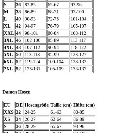
S
36
82-85
65-67
93-96
M
38
86-89
68-71
97-100
L
40
90-93
72-75
101-104
XL
42
94-97
76-79
105-107
XXL
44
98-101
80-84
108-112
3XL
46
102-106
85-89
113-117
4XL
48
107-112
90-94
118-122
5XL
50
113-118
95-99
123-127
6XL
52
119-124
100-104
128-132
7XL
52
125-131
105-109
133-137
Damen Hosen
EU
DE
Hosengröße
Taille (cm)
Hüfte (cm)
XXS
32
24-25
61-63
83-85
XS
34
26-27
62-64
86-89
S
36
28-29
65-67
93-96