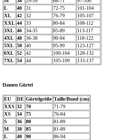
M
38
29-39
68-71
97-100
L
40
31
72-75
101-104
XL
42
32
76-79
105-107
XXL
44
33
80-84
108-112
3XL
46
34-35
85-89
113-117
4XL
48
36-38
90-94
118-122
5XL
50
40
95-99
123-127
6XL
52
42
100-104
128-132
7XL
54
44
105-109
133-137
Damen Gürtel
EU
DE
Gürtelgröße
Taille/Bund (cm)
XXS
32
70
71-79
XS
34
75
76-84
S
36
80
81-89
M
38
85
81-89
L
40
90
86-94