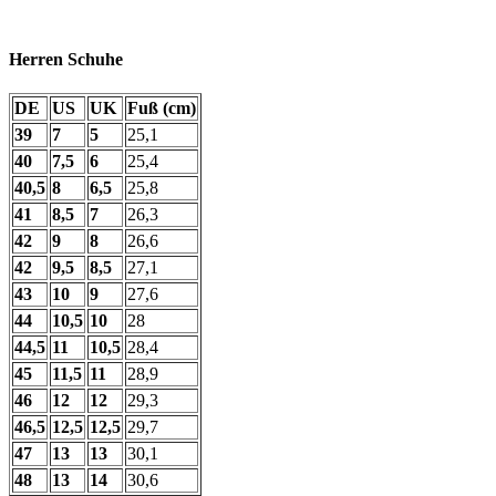
Herren Schuhe
DE
US
UK
Fuß (cm)
39
7
5
25,1
40
7,5
6
25,4
40,5
8
6,5
25,8
41
8,5
7
26,3
42
9
8
26,6
42
9,5
8,5
27,1
43
10
9
27,6
44
10,5
10
28
44,5
11
10,5
28,4
45
11,5
11
28,9
46
12
12
29,3
46,5
12,5
12,5
29,7
47
13
13
30,1
48
13
14
30,6