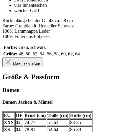
vier Innentaschen
weicher Griff
Rückenlänge bei der Gr. 48 ca. 58 cm
Farbe: Graublau lt. Hersteller Schwarz
100% Lammnappa Leder
100% Futter aus Polyester
Farbe:
Grau, schwarz
Größe:
48, 50, 52, 54, 56, 58, 60, 62, 64
Menü schließen
Größe & Passform
Damen
Damen Jacken & Mäntel
EU
DE
Brust (cm)
Taille (cm)
Hüfte (cm)
XXS
32
74-77
61-63
83-85
XS
34
78-81
62-64
86-89