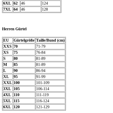
6XL
62
46
124
7XL
64
46
128
Herren Gürtel
EU
Gürtelgröße
Taille/Bund (cm)
XXS
70
71-79
XS
75
76-84
S
80
81-89
M
85
81-89
L
90
86-94
XL
95
91-99
XXL
100
101-109
3XL
105
106-114
4XL
110
111-119
5XL
115
116-124
6XL
120
121-129