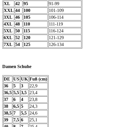
XL
42
95
91-99
XXL
44
100
101-109
3XL
46
105
106-114
4XL
48
110
111-119
5XL
50
115
116-124
6XL
52
120
121-129
7XL
54
125
126-134
Damen Schuhe
DE
US
UK
Fuß (cm)
36
5
3
22,9
36,5
5,5
3,5
23,4
37
6
4
23,8
38
6,5
5
24,3
38,5
7
5,5
24,6
39
7,5
6
25,1
40
8
7
25,4