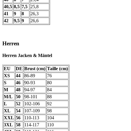
40,5
8,5
7,5
25,8
41
9
8
26,3
42
9,5
9
26,6
Herren
Herren Jacken & Mäntel
EU
DE
Brust (cm)
Taille (cm)
XS
44
86-89
76
S
46
90-93
80
M
48
94-97
84
M/L
50
98-101
88
L
52
102-106
92
XL
54
107-109
98
XXL
56
110-113
104
3XL
58
114-117
110