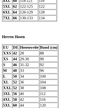
4XL
60
118-121
116
5XL
62
122-125
122
6XL
64
126-129
128
7XL
66
130-133
134
Herren Hosen
EU
DE
Hosenweite
Bund (cm)
XXS
42
28
88
XS
44
29-30
90
S
46
31-32
92
M
48
33
96
L
50
34
100
XL
52
36
104
XXL
52
38
108
3XL
56
40
112
4XL
58
42
116
5XL
60
44
120