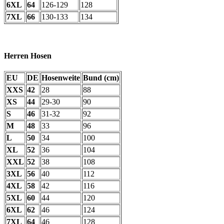
6XL
64
126-129
128
7XL
66
130-133
134
Herren Hosen
EU
DE
Hosenweite
Bund (cm)
XXS
42
28
88
XS
44
29-30
90
S
46
31-32
92
M
48
33
96
L
50
34
100
XL
52
36
104
XXL
52
38
108
3XL
56
40
112
4XL
58
42
116
5XL
60
44
120
6XL
62
46
124
7XL
64
46
128