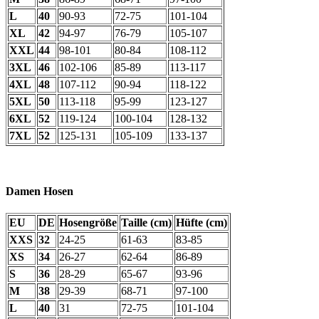
L
40
90-93
72-75
101-104
XL
42
94-97
76-79
105-107
XXL
44
98-101
80-84
108-112
3XL
46
102-106
85-89
113-117
4XL
48
107-112
90-94
118-122
5XL
50
113-118
95-99
123-127
6XL
52
119-124
100-104
128-132
7XL
52
125-131
105-109
133-137
Damen Hosen
EU
DE
Hosengröße
Taille (cm)
Hüfte (cm)
XXS
32
24-25
61-63
83-85
XS
34
26-27
62-64
86-89
S
36
28-29
65-67
93-96
M
38
29-39
68-71
97-100
L
40
31
72-75
101-104