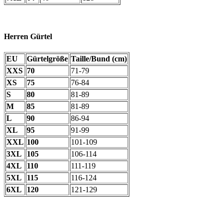
Herren Gürtel
EU
Gürtelgröße
Taille/Bund (cm)
XXS
70
71-79
XS
75
76-84
S
80
81-89
M
85
81-89
L
90
86-94
XL
95
91-99
XXL
100
101-109
3XL
105
106-114
4XL
110
111-119
5XL
115
116-124
6XL
120
121-129