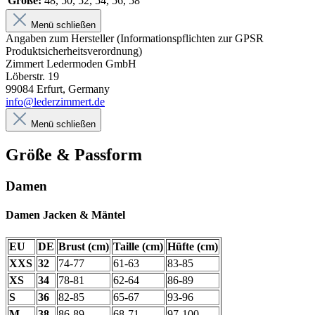
Größe:
48, 50, 52, 54, 56, 58
Menü schließen
Angaben zum Hersteller (Informationspflichten zur GPSR
Produktsicherheitsverordnung)
Zimmert Ledermoden GmbH
Löberstr. 19
99084 Erfurt, Germany
info@lederzimmert.de
Menü schließen
Größe & Passform
Damen
Damen Jacken & Mäntel
EU
DE
Brust (cm)
Taille (cm)
Hüfte (cm)
XXS
32
74-77
61-63
83-85
XS
34
78-81
62-64
86-89
S
36
82-85
65-67
93-96
M
38
86-89
68-71
97-100