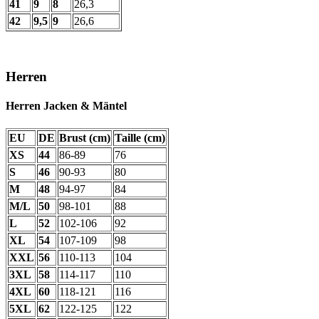
41
9
8
26,3
42
9,5
9
26,6
Herren
Herren Jacken & Mäntel
EU
DE
Brust (cm)
Taille (cm)
XS
44
86-89
76
S
46
90-93
80
M
48
94-97
84
M/L
50
98-101
88
L
52
102-106
92
XL
54
107-109
98
XXL
56
110-113
104
3XL
58
114-117
110
4XL
60
118-121
116
5XL
62
122-125
122