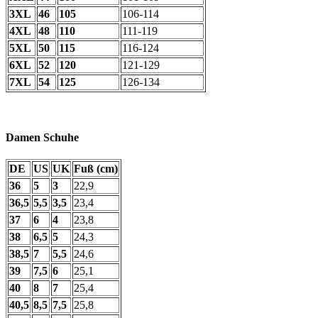
3XL
46
105
106-114
4XL
48
110
111-119
5XL
50
115
116-124
6XL
52
120
121-129
7XL
54
125
126-134
Damen Schuhe
DE
US
UK
Fuß (cm)
36
5
3
22,9
36,5
5,5
3,5
23,4
37
6
4
23,8
38
6,5
5
24,3
38,5
7
5,5
24,6
39
7,5
6
25,1
40
8
7
25,4
40,5
8,5
7,5
25,8