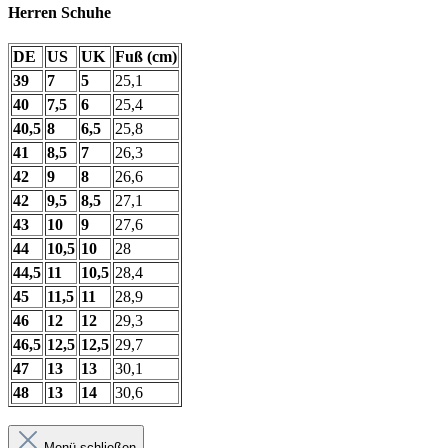
Herren Schuhe
DE
US
UK
Fuß (cm)
39
7
5
25,1
40
7,5
6
25,4
40,5
8
6,5
25,8
41
8,5
7
26,3
42
9
8
26,6
42
9,5
8,5
27,1
43
10
9
27,6
44
10,5
10
28
44,5
11
10,5
28,4
45
11,5
11
28,9
46
12
12
29,3
46,5
12,5
12,5
29,7
47
13
13
30,1
48
13
14
30,6
Menü schließen