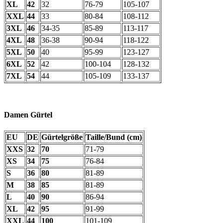
XL
42
32
76-79
105-107
XXL
44
33
80-84
108-112
3XL
46
34-35
85-89
113-117
4XL
48
36-38
90-94
118-122
5XL
50
40
95-99
123-127
6XL
52
42
100-104
128-132
7XL
54
44
105-109
133-137
Damen Gürtel
EU
DE
Gürtelgröße
Taille/Bund (cm)
XXS
32
70
71-79
XS
34
75
76-84
S
36
80
81-89
M
38
85
81-89
L
40
90
86-94
XL
42
95
91-99
XXL
44
100
101-109