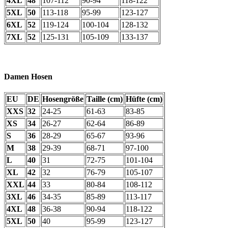
4XL
48
107-112
90-94
118-122
5XL
50
113-118
95-99
123-127
6XL
52
119-124
100-104
128-132
7XL
52
125-131
105-109
133-137
Damen Hosen
EU
DE
Hosengröße
Taille (cm)
Hüfte (cm)
XXS
32
24-25
61-63
83-85
XS
34
26-27
62-64
86-89
S
36
28-29
65-67
93-96
M
38
29-39
68-71
97-100
L
40
31
72-75
101-104
XL
42
32
76-79
105-107
XXL
44
33
80-84
108-112
3XL
46
34-35
85-89
113-117
4XL
48
36-38
90-94
118-122
5XL
50
40
95-99
123-127