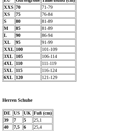
EU
Gürtelgröße
Taille/Bund (cm)
XXS
70
71-79
XS
75
76-84
S
80
81-89
M
85
81-89
L
90
86-94
XL
95
91-99
XXL
100
101-109
3XL
105
106-114
4XL
110
111-119
5XL
115
116-124
6XL
120
121-129
Herren Schuhe
DE
US
UK
Fuß (cm)
39
7
5
25,1
40
7,5
6
25,4