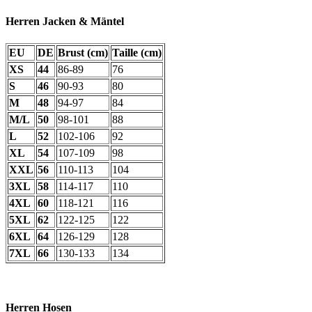
Herren Jacken & Mäntel
EU
DE
Brust (cm)
Taille (cm)
XS
44
86-89
76
S
46
90-93
80
M
48
94-97
84
M/L
50
98-101
88
L
52
102-106
92
XL
54
107-109
98
XXL
56
110-113
104
3XL
58
114-117
110
4XL
60
118-121
116
5XL
62
122-125
122
6XL
64
126-129
128
7XL
66
130-133
134
Herren Hosen