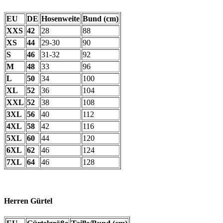
EU
DE
Hosenweite
Bund (cm)
XXS
42
28
88
XS
44
29-30
90
S
46
31-32
92
M
48
33
96
L
50
34
100
XL
52
36
104
XXL
52
38
108
3XL
56
40
112
4XL
58
42
116
5XL
60
44
120
6XL
62
46
124
7XL
64
46
128
Herren Gürtel