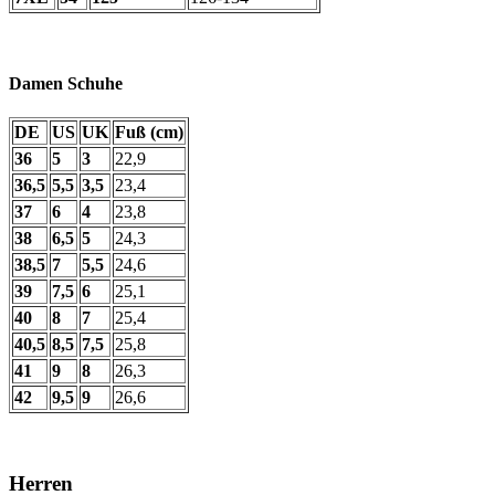
Damen Schuhe
DE
US
UK
Fuß (cm)
36
5
3
22,9
36,5
5,5
3,5
23,4
37
6
4
23,8
38
6,5
5
24,3
38,5
7
5,5
24,6
39
7,5
6
25,1
40
8
7
25,4
40,5
8,5
7,5
25,8
41
9
8
26,3
42
9,5
9
26,6
Herren