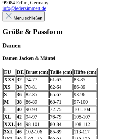
99084 Erfurt, Germany
info@lederzimmert.de
Menü schließen
Größe & Passform
Damen
Damen Jacken & Mäntel
EU
DE
Brust (cm)
Taille (cm)
Hüfte (cm)
XXS
32
74-77
61-63
83-85
XS
34
78-81
62-64
86-89
S
36
82-85
65-67
93-96
M
38
86-89
68-71
97-100
L
40
90-93
72-75
101-104
XL
42
94-97
76-79
105-107
XXL
44
98-101
80-84
108-112
3XL
46
102-106
85-89
113-117