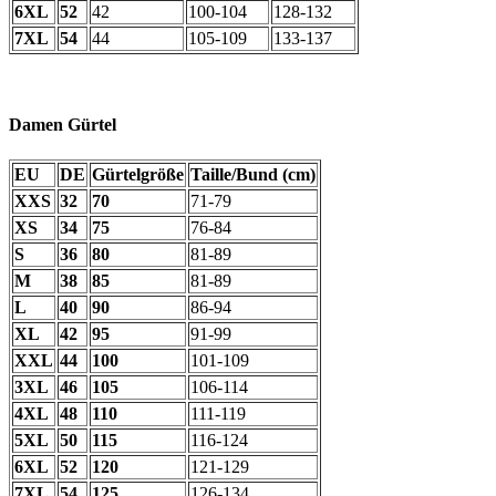
6XL
52
42
100-104
128-132
7XL
54
44
105-109
133-137
Damen Gürtel
EU
DE
Gürtelgröße
Taille/Bund (cm)
XXS
32
70
71-79
XS
34
75
76-84
S
36
80
81-89
M
38
85
81-89
L
40
90
86-94
XL
42
95
91-99
XXL
44
100
101-109
3XL
46
105
106-114
4XL
48
110
111-119
5XL
50
115
116-124
6XL
52
120
121-129
7XL
54
125
126-134