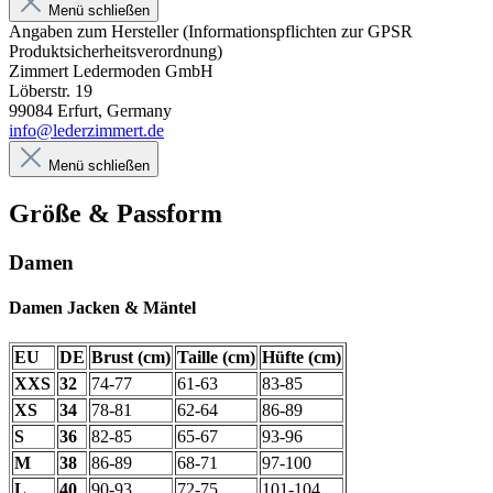
Menü schließen
Angaben zum Hersteller (Informationspflichten zur GPSR
Produktsicherheitsverordnung)
Zimmert Ledermoden GmbH
Löberstr. 19
99084 Erfurt, Germany
info@lederzimmert.de
Menü schließen
Größe & Passform
Damen
Damen Jacken & Mäntel
EU
DE
Brust (cm)
Taille (cm)
Hüfte (cm)
XXS
32
74-77
61-63
83-85
XS
34
78-81
62-64
86-89
S
36
82-85
65-67
93-96
M
38
86-89
68-71
97-100
L
40
90-93
72-75
101-104