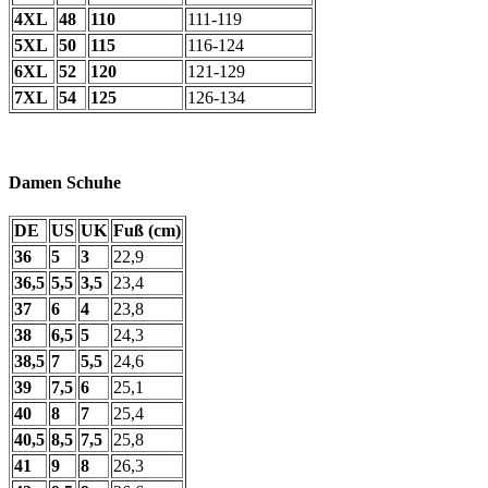
4XL
48
110
111-119
5XL
50
115
116-124
6XL
52
120
121-129
7XL
54
125
126-134
Damen Schuhe
DE
US
UK
Fuß (cm)
36
5
3
22,9
36,5
5,5
3,5
23,4
37
6
4
23,8
38
6,5
5
24,3
38,5
7
5,5
24,6
39
7,5
6
25,1
40
8
7
25,4
40,5
8,5
7,5
25,8
41
9
8
26,3