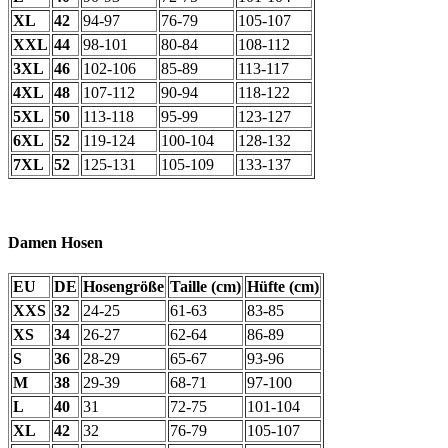
XL
42
94-97
76-79
105-107
XXL
44
98-101
80-84
108-112
3XL
46
102-106
85-89
113-117
4XL
48
107-112
90-94
118-122
5XL
50
113-118
95-99
123-127
6XL
52
119-124
100-104
128-132
7XL
52
125-131
105-109
133-137
Damen Hosen
EU
DE
Hosengröße
Taille (cm)
Hüfte (cm)
XXS
32
24-25
61-63
83-85
XS
34
26-27
62-64
86-89
S
36
28-29
65-67
93-96
M
38
29-39
68-71
97-100
L
40
31
72-75
101-104
XL
42
32
76-79
105-107