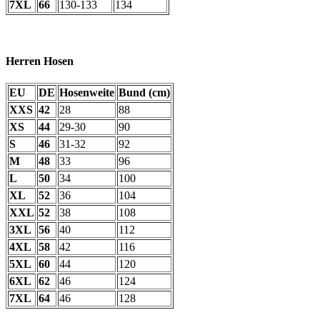
7XL
66
130-133
134
Herren Hosen
EU
DE
Hosenweite
Bund (cm)
XXS
42
28
88
XS
44
29-30
90
S
46
31-32
92
M
48
33
96
L
50
34
100
XL
52
36
104
XXL
52
38
108
3XL
56
40
112
4XL
58
42
116
5XL
60
44
120
6XL
62
46
124
7XL
64
46
128