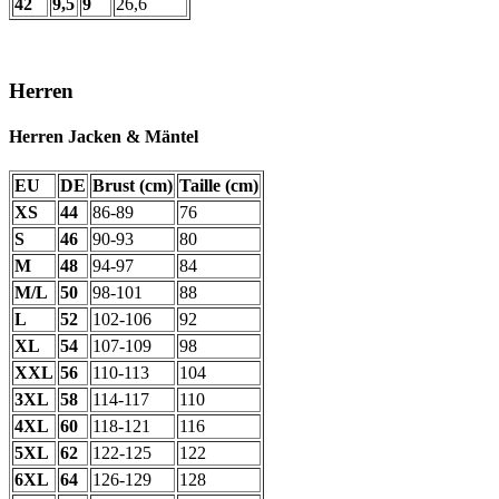
42
9,5
9
26,6
Herren
Herren Jacken & Mäntel
EU
DE
Brust (cm)
Taille (cm)
XS
44
86-89
76
S
46
90-93
80
M
48
94-97
84
M/L
50
98-101
88
L
52
102-106
92
XL
54
107-109
98
XXL
56
110-113
104
3XL
58
114-117
110
4XL
60
118-121
116
5XL
62
122-125
122
6XL
64
126-129
128