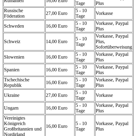
Rumänien
16,00 Euro
Tage
Plus
Russische
5 - 10
27,00 Euro
Vorkasse
Föderation
Tage
5 - 10
Vorkasse, Paypal
Schweden
16,00 Euro
Tage
Plus
Vorkasse, Paypal
5 - 10
Schweiz
14,00 Euro
Plus,
Tage
Sofortüberweisung
5 - 10
Vorkasse, Paypal
Slowenien
16,00 Euro
Tage
Plus
5 - 10
Vorkasse, Paypal
Spanien
16,00 Euro
Tage
Plus
Tschechische
5 - 10
Vorkasse, Paypal
16,00 Euro
Republik
Tage
Plus
5 - 10
Ukraine
27,00 Euro
Vorkasse
Tage
5 - 10
Vorkasse, Paypal
Ungarn
16,00 Euro
Tage
Plus
Vereinigtes
Königreich
5 - 10
Vorkasse, Paypal
16,00 Euro
Großbritannien und
Tage
Plus
Nordirland