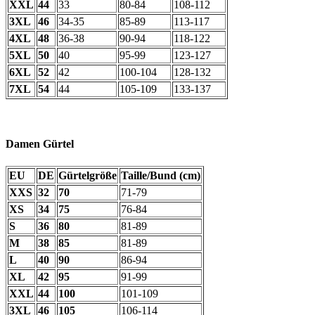
XXL
44
33
80-84
108-112
3XL
46
34-35
85-89
113-117
4XL
48
36-38
90-94
118-122
5XL
50
40
95-99
123-127
6XL
52
42
100-104
128-132
7XL
54
44
105-109
133-137
Damen Gürtel
EU
DE
Gürtelgröße
Taille/Bund (cm)
XXS
32
70
71-79
XS
34
75
76-84
S
36
80
81-89
M
38
85
81-89
L
40
90
86-94
XL
42
95
91-99
XXL
44
100
101-109
3XL
46
105
106-114