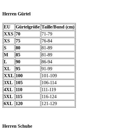
Herren Gürtel
EU
Gürtelgröße
Taille/Bund (cm)
XXS
70
71-79
XS
75
76-84
S
80
81-89
M
85
81-89
L
90
86-94
XL
95
91-99
XXL
100
101-109
3XL
105
106-114
4XL
110
111-119
5XL
115
116-124
6XL
120
121-129
Herren Schuhe