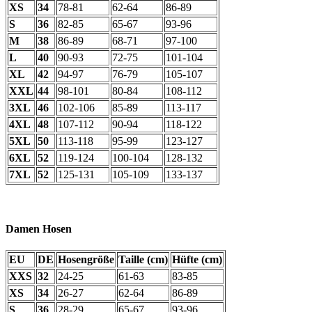
XS
34
78-81
62-64
86-89
S
36
82-85
65-67
93-96
M
38
86-89
68-71
97-100
L
40
90-93
72-75
101-104
XL
42
94-97
76-79
105-107
XXL
44
98-101
80-84
108-112
3XL
46
102-106
85-89
113-117
4XL
48
107-112
90-94
118-122
5XL
50
113-118
95-99
123-127
6XL
52
119-124
100-104
128-132
7XL
52
125-131
105-109
133-137
Damen Hosen
EU
DE
Hosengröße
Taille (cm)
Hüfte (cm)
XXS
32
24-25
61-63
83-85
XS
34
26-27
62-64
86-89
S
36
28-29
65-67
93-96