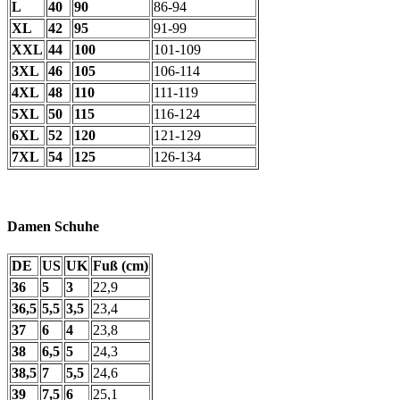
L
40
90
86-94
XL
42
95
91-99
XXL
44
100
101-109
3XL
46
105
106-114
4XL
48
110
111-119
5XL
50
115
116-124
6XL
52
120
121-129
7XL
54
125
126-134
Damen Schuhe
DE
US
UK
Fuß (cm)
36
5
3
22,9
36,5
5,5
3,5
23,4
37
6
4
23,8
38
6,5
5
24,3
38,5
7
5,5
24,6
39
7,5
6
25,1