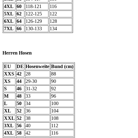
4XL
60
118-121
116
5XL
62
122-125
122
6XL
64
126-129
128
7XL
66
130-133
134
Herren Hosen
EU
DE
Hosenweite
Bund (cm)
XXS
42
28
88
XS
44
29-30
90
S
46
31-32
92
M
48
33
96
L
50
34
100
XL
52
36
104
XXL
52
38
108
3XL
56
40
112
4XL
58
42
116