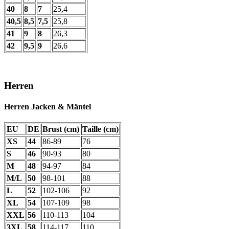
40
8
7
25,4
40,5
8,5
7,5
25,8
41
9
8
26,3
42
9,5
9
26,6
Herren
Herren Jacken & Mäntel
EU
DE
Brust (cm)
Taille (cm)
XS
44
86-89
76
S
46
90-93
80
M
48
94-97
84
M/L
50
98-101
88
L
52
102-106
92
XL
54
107-109
98
XXL
56
110-113
104
3XL
58
114-117
110