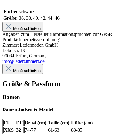
Farbe:
schwarz
Größe:
36, 38, 40, 42, 44, 46
Menü schließen
Angaben zum Hersteller (Informationspflichten zur GPSR
Produktsicherheitsverordnung)
Zimmert Ledermoden GmbH
Löberstr. 19
99084 Erfurt, Germany
info@lederzimmert.de
Menü schließen
Größe & Passform
Damen
Damen Jacken & Mäntel
EU
DE
Brust (cm)
Taille (cm)
Hüfte (cm)
XXS
32
74-77
61-63
83-85