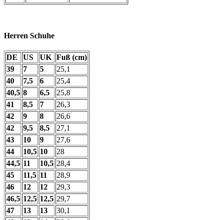
Herren Schuhe
DE
US
UK
Fuß (cm)
39
7
5
25,1
40
7,5
6
25,4
40,5
8
6,5
25,8
41
8,5
7
26,3
42
9
8
26,6
42
9,5
8,5
27,1
43
10
9
27,6
44
10,5
10
28
44,5
11
10,5
28,4
45
11,5
11
28,9
46
12
12
29,3
46,5
12,5
12,5
29,7
47
13
13
30,1