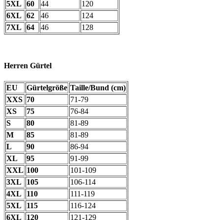
5XL
60
44
120
6XL
62
46
124
7XL
64
46
128
Herren Gürtel
EU
Gürtelgröße
Taille/Bund (cm)
XXS
70
71-79
XS
75
76-84
S
80
81-89
M
85
81-89
L
90
86-94
XL
95
91-99
XXL
100
101-109
3XL
105
106-114
4XL
110
111-119
5XL
115
116-124
6XL
120
121-129