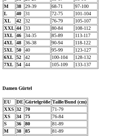
M
38
29-39
68-71
97-100
L
40
31
72-75
101-104
XL
42
32
76-79
105-107
XXL
44
33
80-84
108-112
3XL
46
34-35
85-89
113-117
4XL
48
36-38
90-94
118-122
5XL
50
40
95-99
123-127
6XL
52
42
100-104
128-132
7XL
54
44
105-109
133-137
Damen Gürtel
EU
DE
Gürtelgröße
Taille/Bund (cm)
XXS
32
70
71-79
XS
34
75
76-84
S
36
80
81-89
M
38
85
81-89