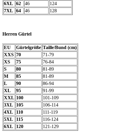
6XL
62
46
124
7XL
64
46
128
Herren Gürtel
EU
Gürtelgröße
Taille/Bund (cm)
XXS
70
71-79
XS
75
76-84
S
80
81-89
M
85
81-89
L
90
86-94
XL
95
91-99
XXL
100
101-109
3XL
105
106-114
4XL
110
111-119
5XL
115
116-124
6XL
120
121-129