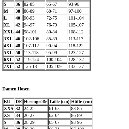
S
36
82-85
65-67
93-96
M
38
86-89
68-71
97-100
L
40
90-93
72-75
101-104
XL
42
94-97
76-79
105-107
XXL
44
98-101
80-84
108-112
3XL
46
102-106
85-89
113-117
4XL
48
107-112
90-94
118-122
5XL
50
113-118
95-99
123-127
6XL
52
119-124
100-104
128-132
7XL
52
125-131
105-109
133-137
Damen Hosen
EU
DE
Hosengröße
Taille (cm)
Hüfte (cm)
XXS
32
24-25
61-63
83-85
XS
34
26-27
62-64
86-89
S
36
28-29
65-67
93-96