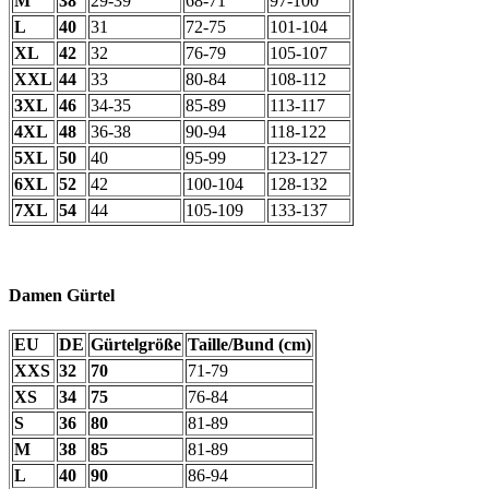
M
38
29-39
68-71
97-100
L
40
31
72-75
101-104
XL
42
32
76-79
105-107
XXL
44
33
80-84
108-112
3XL
46
34-35
85-89
113-117
4XL
48
36-38
90-94
118-122
5XL
50
40
95-99
123-127
6XL
52
42
100-104
128-132
7XL
54
44
105-109
133-137
Damen Gürtel
EU
DE
Gürtelgröße
Taille/Bund (cm)
XXS
32
70
71-79
XS
34
75
76-84
S
36
80
81-89
M
38
85
81-89
L
40
90
86-94