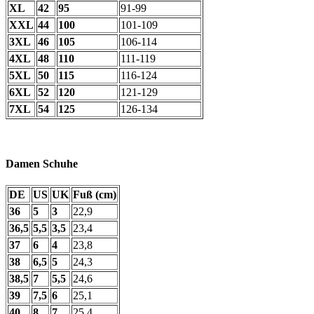
XL
42
95
91-99
XXL
44
100
101-109
3XL
46
105
106-114
4XL
48
110
111-119
5XL
50
115
116-124
6XL
52
120
121-129
7XL
54
125
126-134
Damen Schuhe
DE
US
UK
Fuß (cm)
36
5
3
22,9
36,5
5,5
3,5
23,4
37
6
4
23,8
38
6,5
5
24,3
38,5
7
5,5
24,6
39
7,5
6
25,1
40
8
7
25,4