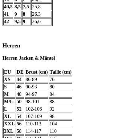
40,5
8,5
7,5
25,8
41
9
8
26,3
42
9,5
9
26,6
Herren
Herren Jacken & Mäntel
EU
DE
Brust (cm)
Taille (cm)
XS
44
86-89
76
S
46
90-93
80
M
48
94-97
84
M/L
50
98-101
88
L
52
102-106
92
XL
54
107-109
98
XXL
56
110-113
104
3XL
58
114-117
110