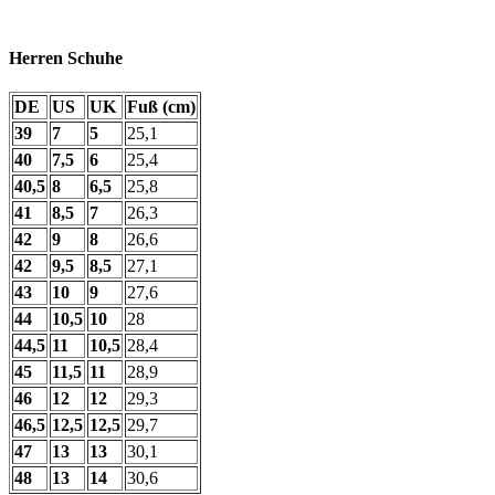
Herren Schuhe
DE
US
UK
Fuß (cm)
39
7
5
25,1
40
7,5
6
25,4
40,5
8
6,5
25,8
41
8,5
7
26,3
42
9
8
26,6
42
9,5
8,5
27,1
43
10
9
27,6
44
10,5
10
28
44,5
11
10,5
28,4
45
11,5
11
28,9
46
12
12
29,3
46,5
12,5
12,5
29,7
47
13
13
30,1
48
13
14
30,6