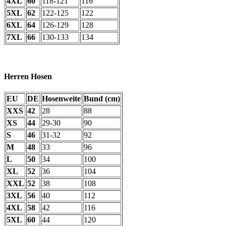
4XL
60
118-121
116
5XL
62
122-125
122
6XL
64
126-129
128
7XL
66
130-133
134
Herren Hosen
EU
DE
Hosenweite
Bund (cm)
XXS
42
28
88
XS
44
29-30
90
S
46
31-32
92
M
48
33
96
L
50
34
100
XL
52
36
104
XXL
52
38
108
3XL
56
40
112
4XL
58
42
116
5XL
60
44
120