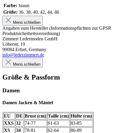
Farbe:
braun
Größe:
36, 38, 40, 42, 44, 46
Menü schließen
Angaben zum Hersteller (Informationspflichten zur GPSR
Produktsicherheitsverordnung)
Zimmert Ledermoden GmbH
Löberstr. 19
99084 Erfurt, Germany
info@lederzimmert.de
Menü schließen
Größe & Passform
Damen
Damen Jacken & Mäntel
EU
DE
Brust (cm)
Taille (cm)
Hüfte (cm)
XXS
32
74-77
61-63
83-85
XS
34
78-81
62-64
86-89