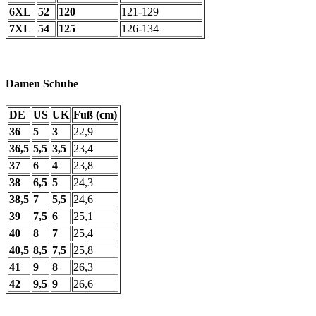
6XL
52
120
121-129
7XL
54
125
126-134
Damen Schuhe
DE
US
UK
Fuß (cm)
36
5
3
22,9
36,5
5,5
3,5
23,4
37
6
4
23,8
38
6,5
5
24,3
38,5
7
5,5
24,6
39
7,5
6
25,1
40
8
7
25,4
40,5
8,5
7,5
25,8
41
9
8
26,3
42
9,5
9
26,6