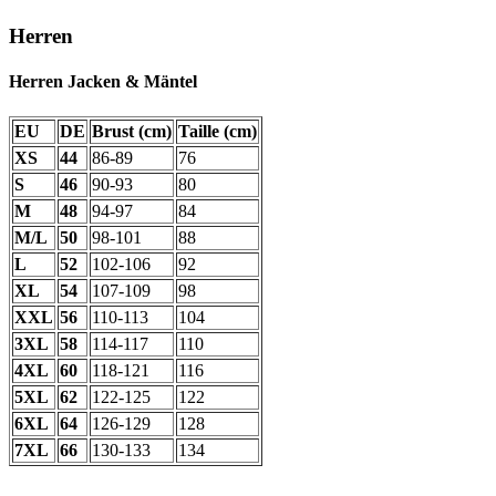
Herren
Herren Jacken & Mäntel
EU
DE
Brust (cm)
Taille (cm)
XS
44
86-89
76
S
46
90-93
80
M
48
94-97
84
M/L
50
98-101
88
L
52
102-106
92
XL
54
107-109
98
XXL
56
110-113
104
3XL
58
114-117
110
4XL
60
118-121
116
5XL
62
122-125
122
6XL
64
126-129
128
7XL
66
130-133
134