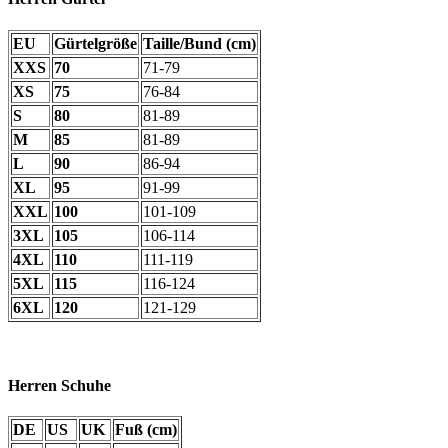
EU
Gürtelgröße
Taille/Bund (cm)
XXS
70
71-79
XS
75
76-84
S
80
81-89
M
85
81-89
L
90
86-94
XL
95
91-99
XXL
100
101-109
3XL
105
106-114
4XL
110
111-119
5XL
115
116-124
6XL
120
121-129
Herren Schuhe
DE
US
UK
Fuß (cm)