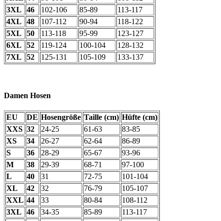
3XL
46
102-106
85-89
113-117
4XL
48
107-112
90-94
118-122
5XL
50
113-118
95-99
123-127
6XL
52
119-124
100-104
128-132
7XL
52
125-131
105-109
133-137
Damen Hosen
EU
DE
Hosengröße
Taille (cm)
Hüfte (cm)
XXS
32
24-25
61-63
83-85
XS
34
26-27
62-64
86-89
S
36
28-29
65-67
93-96
M
38
29-39
68-71
97-100
L
40
31
72-75
101-104
XL
42
32
76-79
105-107
XXL
44
33
80-84
108-112
3XL
46
34-35
85-89
113-117