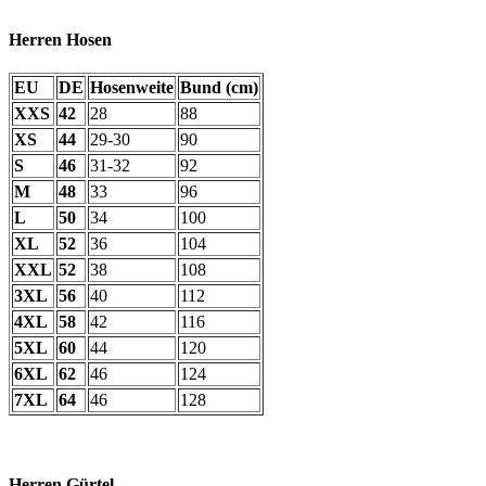
Herren Hosen
EU
DE
Hosenweite
Bund (cm)
XXS
42
28
88
XS
44
29-30
90
S
46
31-32
92
M
48
33
96
L
50
34
100
XL
52
36
104
XXL
52
38
108
3XL
56
40
112
4XL
58
42
116
5XL
60
44
120
6XL
62
46
124
7XL
64
46
128
Herren Gürtel