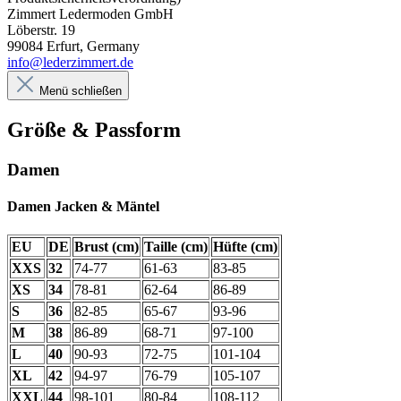
Zimmert Ledermoden GmbH
Löberstr. 19
99084 Erfurt, Germany
info@lederzimmert.de
Menü schließen
Größe & Passform
Damen
Damen Jacken & Mäntel
EU
DE
Brust (cm)
Taille (cm)
Hüfte (cm)
XXS
32
74-77
61-63
83-85
XS
34
78-81
62-64
86-89
S
36
82-85
65-67
93-96
M
38
86-89
68-71
97-100
L
40
90-93
72-75
101-104
XL
42
94-97
76-79
105-107
XXL
44
98-101
80-84
108-112