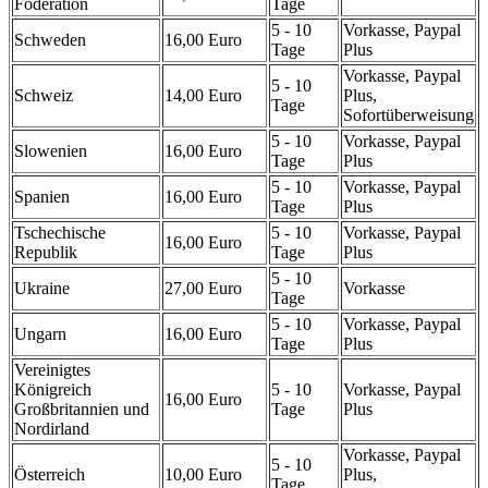
Föderation
Tage
5 - 10
Vorkasse, Paypal
Schweden
16,00 Euro
Tage
Plus
Vorkasse, Paypal
5 - 10
Schweiz
14,00 Euro
Plus,
Tage
Sofortüberweisung
5 - 10
Vorkasse, Paypal
Slowenien
16,00 Euro
Tage
Plus
5 - 10
Vorkasse, Paypal
Spanien
16,00 Euro
Tage
Plus
Tschechische
5 - 10
Vorkasse, Paypal
16,00 Euro
Republik
Tage
Plus
5 - 10
Ukraine
27,00 Euro
Vorkasse
Tage
5 - 10
Vorkasse, Paypal
Ungarn
16,00 Euro
Tage
Plus
Vereinigtes
Königreich
5 - 10
Vorkasse, Paypal
16,00 Euro
Großbritannien und
Tage
Plus
Nordirland
Vorkasse, Paypal
5 - 10
Österreich
10,00 Euro
Plus,
Tage