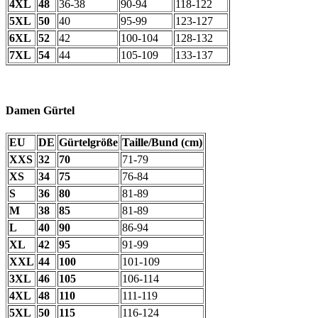
4XL
48
36-38
90-94
118-122
5XL
50
40
95-99
123-127
6XL
52
42
100-104
128-132
7XL
54
44
105-109
133-137
Damen Gürtel
EU
DE
Gürtelgröße
Taille/Bund (cm)
XXS
32
70
71-79
XS
34
75
76-84
S
36
80
81-89
M
38
85
81-89
L
40
90
86-94
XL
42
95
91-99
XXL
44
100
101-109
3XL
46
105
106-114
4XL
48
110
111-119
5XL
50
115
116-124