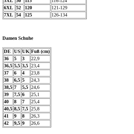
5XL
50
115
116-124
6XL
52
120
121-129
7XL
54
125
126-134
Damen Schuhe
DE
US
UK
Fuß (cm)
36
5
3
22,9
36,5
5,5
3,5
23,4
37
6
4
23,8
38
6,5
5
24,3
38,5
7
5,5
24,6
39
7,5
6
25,1
40
8
7
25,4
40,5
8,5
7,5
25,8
41
9
8
26,3
42
9,5
9
26,6