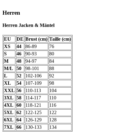
Herren
Herren Jacken & Mäntel
EU
DE
Brust (cm)
Taille (cm)
XS
44
86-89
76
S
46
90-93
80
M
48
94-97
84
M/L
50
98-101
88
L
52
102-106
92
XL
54
107-109
98
XXL
56
110-113
104
3XL
58
114-117
110
4XL
60
118-121
116
5XL
62
122-125
122
6XL
64
126-129
128
7XL
66
130-133
134