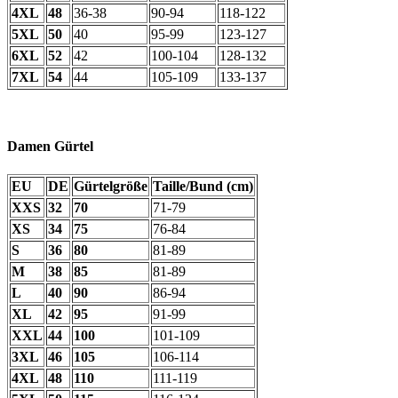
4XL
48
36-38
90-94
118-122
5XL
50
40
95-99
123-127
6XL
52
42
100-104
128-132
7XL
54
44
105-109
133-137
Damen Gürtel
EU
DE
Gürtelgröße
Taille/Bund (cm)
XXS
32
70
71-79
XS
34
75
76-84
S
36
80
81-89
M
38
85
81-89
L
40
90
86-94
XL
42
95
91-99
XXL
44
100
101-109
3XL
46
105
106-114
4XL
48
110
111-119