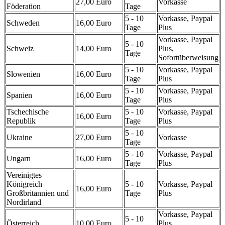
27,00 Euro
Vorkasse
Föderation
Tage
5 - 10
Vorkasse, Paypal
Schweden
16,00 Euro
Tage
Plus
Vorkasse, Paypal
5 - 10
Schweiz
14,00 Euro
Plus,
Tage
Sofortüberweisung
5 - 10
Vorkasse, Paypal
Slowenien
16,00 Euro
Tage
Plus
5 - 10
Vorkasse, Paypal
Spanien
16,00 Euro
Tage
Plus
Tschechische
5 - 10
Vorkasse, Paypal
16,00 Euro
Republik
Tage
Plus
5 - 10
Ukraine
27,00 Euro
Vorkasse
Tage
5 - 10
Vorkasse, Paypal
Ungarn
16,00 Euro
Tage
Plus
Vereinigtes
Königreich
5 - 10
Vorkasse, Paypal
16,00 Euro
Großbritannien und
Tage
Plus
Nordirland
Vorkasse, Paypal
5 - 10
Österreich
10,00 Euro
Plus,