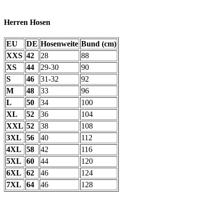
Herren Hosen
EU
DE
Hosenweite
Bund (cm)
XXS
42
28
88
XS
44
29-30
90
S
46
31-32
92
M
48
33
96
L
50
34
100
XL
52
36
104
XXL
52
38
108
3XL
56
40
112
4XL
58
42
116
5XL
60
44
120
6XL
62
46
124
7XL
64
46
128