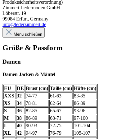
Produktsicherheitsverordnung)
Zimmert Ledermoden GmbH
Löberstr. 19
99084 Erfurt, Germany
info@lederzimmert.de
Menü schließen
Größe & Passform
Damen
Damen Jacken & Mäntel
EU
DE
Brust (cm)
Taille (cm)
Hüfte (cm)
XXS
32
74-77
61-63
83-85
XS
34
78-81
62-64
86-89
S
36
82-85
65-67
93-96
M
38
86-89
68-71
97-100
L
40
90-93
72-75
101-104
XL
42
94-97
76-79
105-107