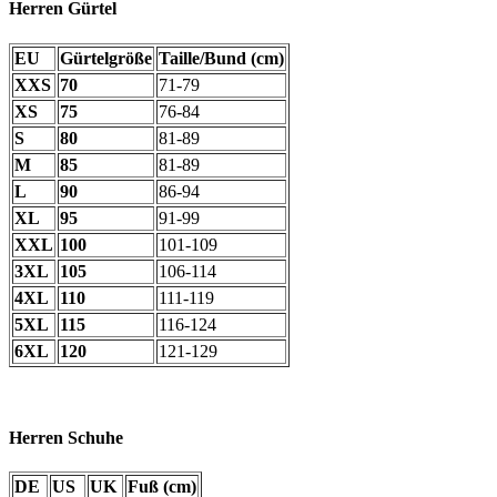
Herren Gürtel
EU
Gürtelgröße
Taille/Bund (cm)
XXS
70
71-79
XS
75
76-84
S
80
81-89
M
85
81-89
L
90
86-94
XL
95
91-99
XXL
100
101-109
3XL
105
106-114
4XL
110
111-119
5XL
115
116-124
6XL
120
121-129
Herren Schuhe
DE
US
UK
Fuß (cm)