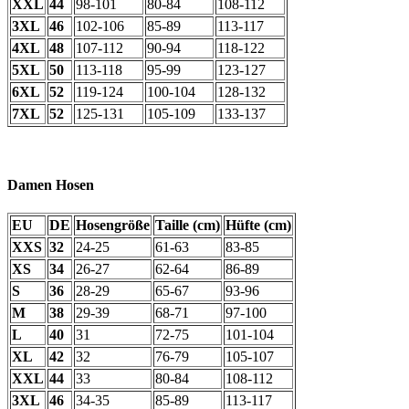
XXL
44
98-101
80-84
108-112
3XL
46
102-106
85-89
113-117
4XL
48
107-112
90-94
118-122
5XL
50
113-118
95-99
123-127
6XL
52
119-124
100-104
128-132
7XL
52
125-131
105-109
133-137
Damen Hosen
EU
DE
Hosengröße
Taille (cm)
Hüfte (cm)
XXS
32
24-25
61-63
83-85
XS
34
26-27
62-64
86-89
S
36
28-29
65-67
93-96
M
38
29-39
68-71
97-100
L
40
31
72-75
101-104
XL
42
32
76-79
105-107
XXL
44
33
80-84
108-112
3XL
46
34-35
85-89
113-117