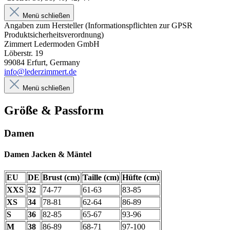
Menü schließen
Angaben zum Hersteller (Informationspflichten zur GPSR
Produktsicherheitsverordnung)
Zimmert Ledermoden GmbH
Löberstr. 19
99084 Erfurt, Germany
info@lederzimmert.de
Menü schließen
Größe & Passform
Damen
Damen Jacken & Mäntel
EU
DE
Brust (cm)
Taille (cm)
Hüfte (cm)
XXS
32
74-77
61-63
83-85
XS
34
78-81
62-64
86-89
S
36
82-85
65-67
93-96
M
38
86-89
68-71
97-100