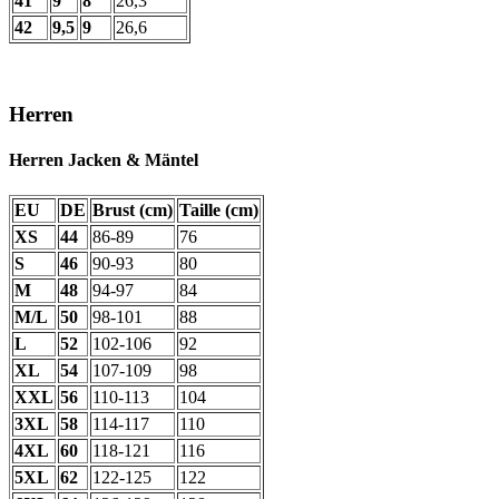
41
9
8
26,3
42
9,5
9
26,6
Herren
Herren Jacken & Mäntel
EU
DE
Brust (cm)
Taille (cm)
XS
44
86-89
76
S
46
90-93
80
M
48
94-97
84
M/L
50
98-101
88
L
52
102-106
92
XL
54
107-109
98
XXL
56
110-113
104
3XL
58
114-117
110
4XL
60
118-121
116
5XL
62
122-125
122