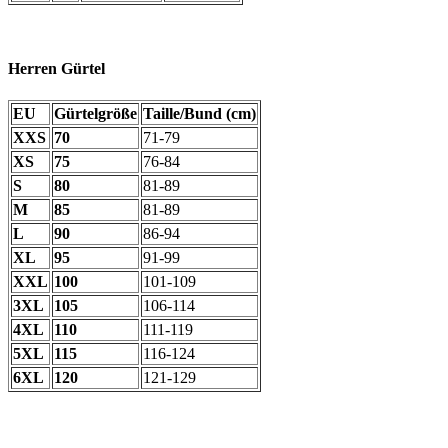
Herren Gürtel
EU
Gürtelgröße
Taille/Bund (cm)
XXS
70
71-79
XS
75
76-84
S
80
81-89
M
85
81-89
L
90
86-94
XL
95
91-99
XXL
100
101-109
3XL
105
106-114
4XL
110
111-119
5XL
115
116-124
6XL
120
121-129