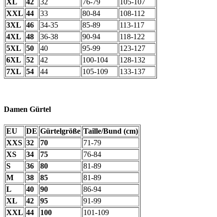
XL
42
32
76-79
105-107
XXL
44
33
80-84
108-112
3XL
46
34-35
85-89
113-117
4XL
48
36-38
90-94
118-122
5XL
50
40
95-99
123-127
6XL
52
42
100-104
128-132
7XL
54
44
105-109
133-137
Damen Gürtel
EU
DE
Gürtelgröße
Taille/Bund (cm)
XXS
32
70
71-79
XS
34
75
76-84
S
36
80
81-89
M
38
85
81-89
L
40
90
86-94
XL
42
95
91-99
XXL
44
100
101-109