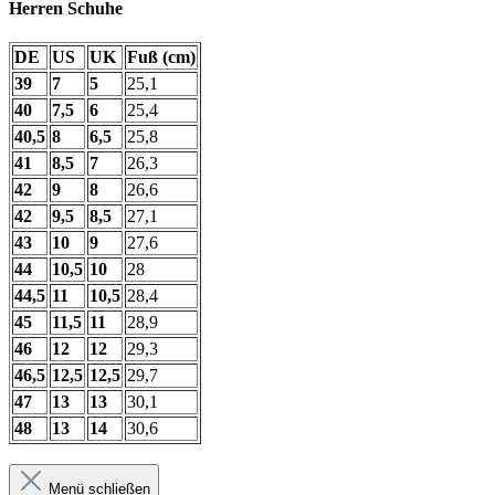
Herren Schuhe
DE
US
UK
Fuß (cm)
39
7
5
25,1
40
7,5
6
25,4
40,5
8
6,5
25,8
41
8,5
7
26,3
42
9
8
26,6
42
9,5
8,5
27,1
43
10
9
27,6
44
10,5
10
28
44,5
11
10,5
28,4
45
11,5
11
28,9
46
12
12
29,3
46,5
12,5
12,5
29,7
47
13
13
30,1
48
13
14
30,6
Menü schließen