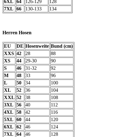
6XL
64
126-129
128
7XL
66
130-133
134
Herren Hosen
EU
DE
Hosenweite
Bund (cm)
XXS
42
28
88
XS
44
29-30
90
S
46
31-32
92
M
48
33
96
L
50
34
100
XL
52
36
104
XXL
52
38
108
3XL
56
40
112
4XL
58
42
116
5XL
60
44
120
6XL
62
46
124
7XL
64
46
128