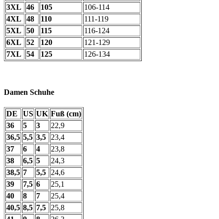
3XL
46
105
106-114
4XL
48
110
111-119
5XL
50
115
116-124
6XL
52
120
121-129
7XL
54
125
126-134
Damen Schuhe
DE
US
UK
Fuß (cm)
36
5
3
22,9
36,5
5,5
3,5
23,4
37
6
4
23,8
38
6,5
5
24,3
38,5
7
5,5
24,6
39
7,5
6
25,1
40
8
7
25,4
40,5
8,5
7,5
25,8