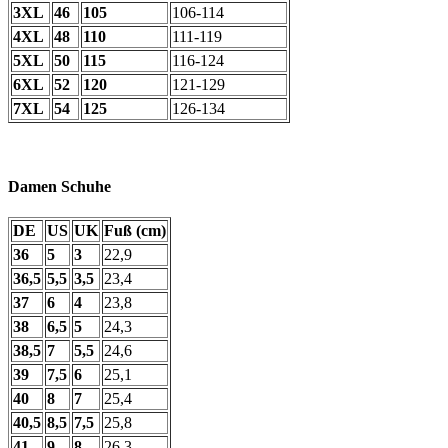
3XL
46
105
106-114
4XL
48
110
111-119
5XL
50
115
116-124
6XL
52
120
121-129
7XL
54
125
126-134
Damen Schuhe
DE
US
UK
Fuß (cm)
36
5
3
22,9
36,5
5,5
3,5
23,4
37
6
4
23,8
38
6,5
5
24,3
38,5
7
5,5
24,6
39
7,5
6
25,1
40
8
7
25,4
40,5
8,5
7,5
25,8
41
9
8
26,3