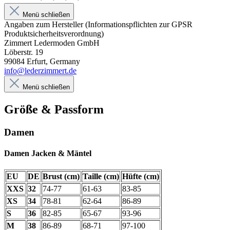
Menü schließen
Angaben zum Hersteller (Informationspflichten zur GPSR
Produktsicherheitsverordnung)
Zimmert Ledermoden GmbH
Löberstr. 19
99084 Erfurt, Germany
info@lederzimmert.de
Menü schließen
Größe & Passform
Damen
Damen Jacken & Mäntel
EU
DE
Brust (cm)
Taille (cm)
Hüfte (cm)
XXS
32
74-77
61-63
83-85
XS
34
78-81
62-64
86-89
S
36
82-85
65-67
93-96
M
38
86-89
68-71
97-100