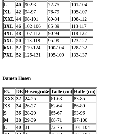
L
40
90-93
72-75
101-104
XL
42
94-97
76-79
105-107
XXL
44
98-101
80-84
108-112
3XL
46
102-106
85-89
113-117
4XL
48
107-112
90-94
118-122
5XL
50
113-118
95-99
123-127
6XL
52
119-124
100-104
128-132
7XL
52
125-131
105-109
133-137
Damen Hosen
EU
DE
Hosengröße
Taille (cm)
Hüfte (cm)
XXS
32
24-25
61-63
83-85
XS
34
26-27
62-64
86-89
S
36
28-29
65-67
93-96
M
38
29-39
68-71
97-100
L
40
31
72-75
101-104