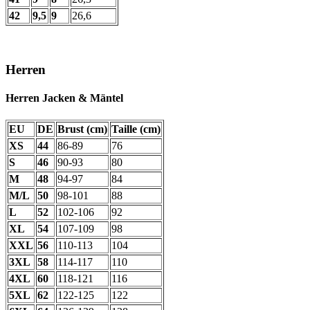
42
9,5
9
26,6
Herren
Herren Jacken & Mäntel
EU
DE
Brust (cm)
Taille (cm)
XS
44
86-89
76
S
46
90-93
80
M
48
94-97
84
M/L
50
98-101
88
L
52
102-106
92
XL
54
107-109
98
XXL
56
110-113
104
3XL
58
114-117
110
4XL
60
118-121
116
5XL
62
122-125
122