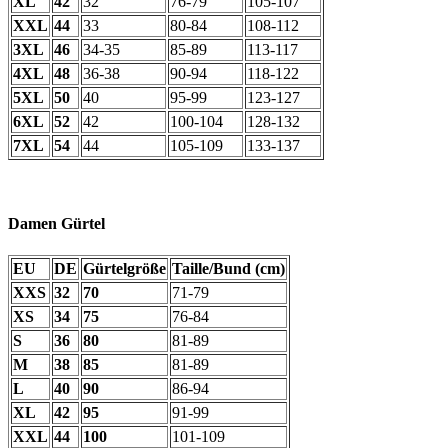
XL
42
32
76-79
105-107
XXL
44
33
80-84
108-112
3XL
46
34-35
85-89
113-117
4XL
48
36-38
90-94
118-122
5XL
50
40
95-99
123-127
6XL
52
42
100-104
128-132
7XL
54
44
105-109
133-137
Damen Gürtel
EU
DE
Gürtelgröße
Taille/Bund (cm)
XXS
32
70
71-79
XS
34
75
76-84
S
36
80
81-89
M
38
85
81-89
L
40
90
86-94
XL
42
95
91-99
XXL
44
100
101-109