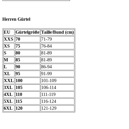
Herren Gürtel
EU
Gürtelgröße
Taille/Bund (cm)
XXS
70
71-79
XS
75
76-84
S
80
81-89
M
85
81-89
L
90
86-94
XL
95
91-99
XXL
100
101-109
3XL
105
106-114
4XL
110
111-119
5XL
115
116-124
6XL
120
121-129