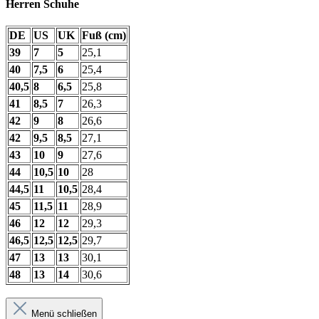
Herren Schuhe
DE
US
UK
Fuß (cm)
39
7
5
25,1
40
7,5
6
25,4
40,5
8
6,5
25,8
41
8,5
7
26,3
42
9
8
26,6
42
9,5
8,5
27,1
43
10
9
27,6
44
10,5
10
28
44,5
11
10,5
28,4
45
11,5
11
28,9
46
12
12
29,3
46,5
12,5
12,5
29,7
47
13
13
30,1
48
13
14
30,6
Menü schließen