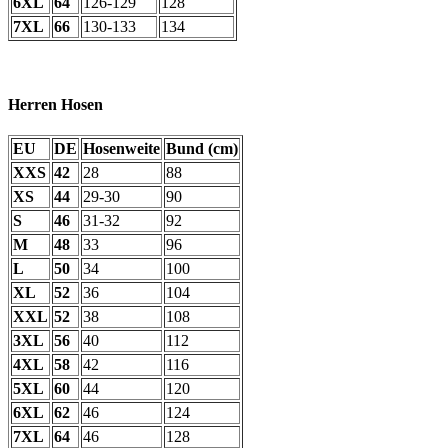
6XL
64
126-129
128
7XL
66
130-133
134
Herren Hosen
EU
DE
Hosenweite
Bund (cm)
XXS
42
28
88
XS
44
29-30
90
S
46
31-32
92
M
48
33
96
L
50
34
100
XL
52
36
104
XXL
52
38
108
3XL
56
40
112
4XL
58
42
116
5XL
60
44
120
6XL
62
46
124
7XL
64
46
128