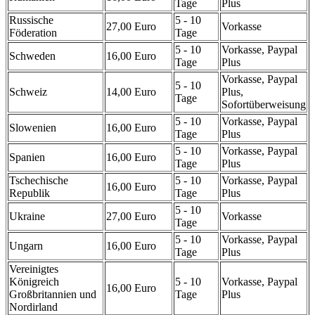
Tage
Plus
Russische
5 - 10
27,00 Euro
Vorkasse
Föderation
Tage
5 - 10
Vorkasse, Paypal
Schweden
16,00 Euro
Tage
Plus
Vorkasse, Paypal
5 - 10
Schweiz
14,00 Euro
Plus,
Tage
Sofortüberweisung
5 - 10
Vorkasse, Paypal
Slowenien
16,00 Euro
Tage
Plus
5 - 10
Vorkasse, Paypal
Spanien
16,00 Euro
Tage
Plus
Tschechische
5 - 10
Vorkasse, Paypal
16,00 Euro
Republik
Tage
Plus
5 - 10
Ukraine
27,00 Euro
Vorkasse
Tage
5 - 10
Vorkasse, Paypal
Ungarn
16,00 Euro
Tage
Plus
Vereinigtes
Königreich
5 - 10
Vorkasse, Paypal
16,00 Euro
Großbritannien und
Tage
Plus
Nordirland