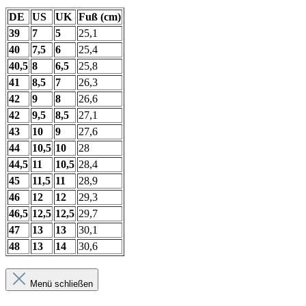
DE
US
UK
Fuß (cm)
39
7
5
25,1
40
7,5
6
25,4
40,5
8
6,5
25,8
41
8,5
7
26,3
42
9
8
26,6
42
9,5
8,5
27,1
43
10
9
27,6
44
10,5
10
28
44,5
11
10,5
28,4
45
11,5
11
28,9
46
12
12
29,3
46,5
12,5
12,5
29,7
47
13
13
30,1
48
13
14
30,6
Menü schließen