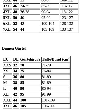
XXL
44
33
80-84
108-112
3XL
46
34-35
85-89
113-117
4XL
48
36-38
90-94
118-122
5XL
50
40
95-99
123-127
6XL
52
42
100-104
128-132
7XL
54
44
105-109
133-137
Damen Gürtel
EU
DE
Gürtelgröße
Taille/Bund (cm)
XXS
32
70
71-79
XS
34
75
76-84
S
36
80
81-89
M
38
85
81-89
L
40
90
86-94
XL
42
95
91-99
XXL
44
100
101-109
3XL
46
105
106-114