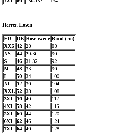
7XL
66
130-133
134
Herren Hosen
EU
DE
Hosenweite
Bund (cm)
XXS
42
28
88
XS
44
29-30
90
S
46
31-32
92
M
48
33
96
L
50
34
100
XL
52
36
104
XXL
52
38
108
3XL
56
40
112
4XL
58
42
116
5XL
60
44
120
6XL
62
46
124
7XL
64
46
128