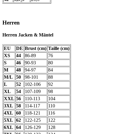
Herren
Herren Jacken & Mäntel
EU
DE
Brust (cm)
Taille (cm)
XS
44
86-89
76
S
46
90-93
80
M
48
94-97
84
M/L
50
98-101
88
L
52
102-106
92
XL
54
107-109
98
XXL
56
110-113
104
3XL
58
114-117
110
4XL
60
118-121
116
5XL
62
122-125
122
6XL
64
126-129
128