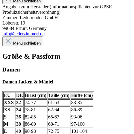
Menü schließen
Angaben zum Hersteller (Informationspflichten zur GPSR
Produktsicherheitsverordnung)
Zimmert Ledermoden GmbH
Löberstr. 19
99084 Erfurt, Germany
info@lederzimmert.de
Menü schließen
Größe & Passform
Damen
Damen Jacken & Mäntel
EU
DE
Brust (cm)
Taille (cm)
Hüfte (cm)
XXS
32
74-77
61-63
83-85
XS
34
78-81
62-64
86-89
S
36
82-85
65-67
93-96
M
38
86-89
68-71
97-100
L
40
90-93
72-75
101-104