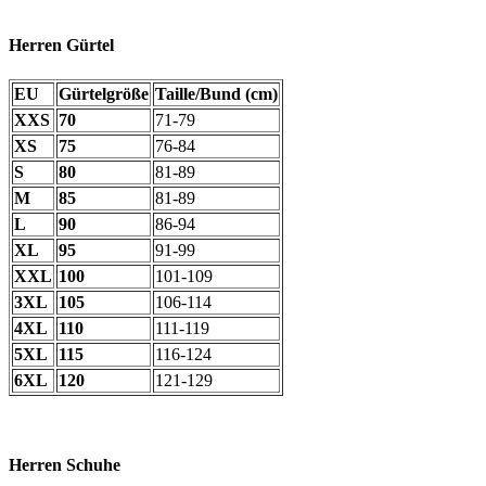
Herren Gürtel
EU
Gürtelgröße
Taille/Bund (cm)
XXS
70
71-79
XS
75
76-84
S
80
81-89
M
85
81-89
L
90
86-94
XL
95
91-99
XXL
100
101-109
3XL
105
106-114
4XL
110
111-119
5XL
115
116-124
6XL
120
121-129
Herren Schuhe