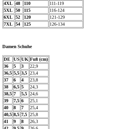
4XL
48
110
111-119
5XL
50
115
116-124
6XL
52
120
121-129
7XL
54
125
126-134
Damen Schuhe
DE
US
UK
Fuß (cm)
36
5
3
22,9
36,5
5,5
3,5
23,4
37
6
4
23,8
38
6,5
5
24,3
38,5
7
5,5
24,6
39
7,5
6
25,1
40
8
7
25,4
40,5
8,5
7,5
25,8
41
9
8
26,3
42
9,5
9
26,6