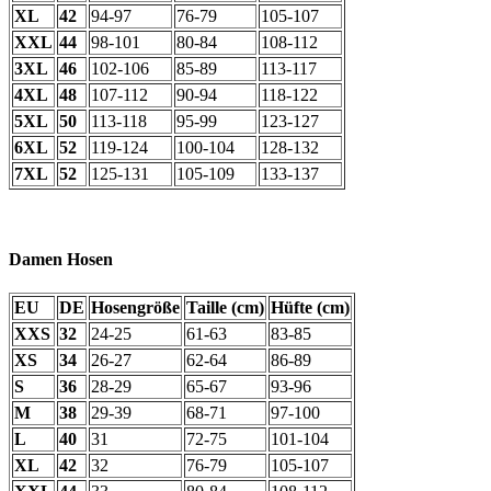
XL
42
94-97
76-79
105-107
XXL
44
98-101
80-84
108-112
3XL
46
102-106
85-89
113-117
4XL
48
107-112
90-94
118-122
5XL
50
113-118
95-99
123-127
6XL
52
119-124
100-104
128-132
7XL
52
125-131
105-109
133-137
Damen Hosen
EU
DE
Hosengröße
Taille (cm)
Hüfte (cm)
XXS
32
24-25
61-63
83-85
XS
34
26-27
62-64
86-89
S
36
28-29
65-67
93-96
M
38
29-39
68-71
97-100
L
40
31
72-75
101-104
XL
42
32
76-79
105-107